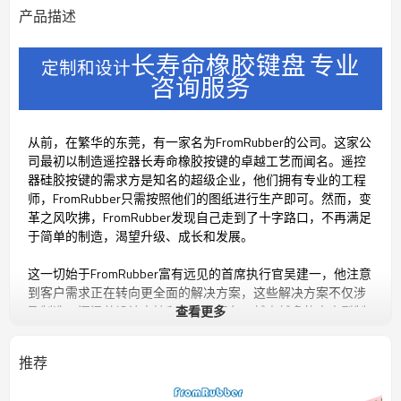
产品描述
长寿命橡胶键盘
专业
定制和设计
咨询服务
从前，在繁华的东莞，有一家名为FromRubber的公司。这家公
司最初以制造遥控器长寿命橡胶按键的卓越工艺而闻名。遥控
器硅胶按键的需求方是知名的超级企业，他们拥有专业的工程
师，FromRubber只需按照他们的图纸进行生产即可。然而，变
革之风吹拂，FromRubber发现自己走到了十字路口，不再满足
于简单的制造，渴望升级、成长和发展。
这一切始于FromRubber富有远见的首席执行官吴建一，他注意
到客户需求正在转向更全面的解决方案，这些解决方案不仅涉
及制造，还涵盖设计支持和个性化服务。越来越多的中小型制
查看更多
造企业崛起，他们没有专业的设计师，只有设计理念和初步想
法，迫切需要能够提供设计服务的制造商。吴建一深知，在瞬
推荐
息万变的市场环境中保持竞争力至关重要，因此他踏上了转型
之旅，致力于将FromRubber打造为一家提供全方位设计和制造