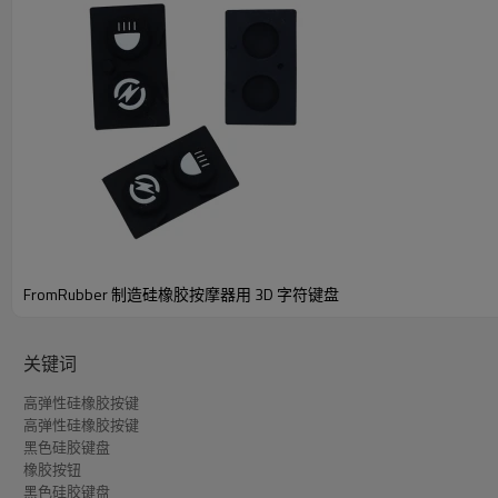
FromRubber 制造硅橡胶按摩器用 3D 字符键盘
关键词
高弹性硅橡胶按键
1.行业应用
高弹性硅橡胶按键
黑色硅胶键盘
我们的产品旨在满足多个关键行业的多样化需求。以下详细
橡胶按钮
黑色硅胶键盘