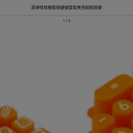
高弹性硅橡胶按键键盘垫黑色硅胶按键
1
/
5