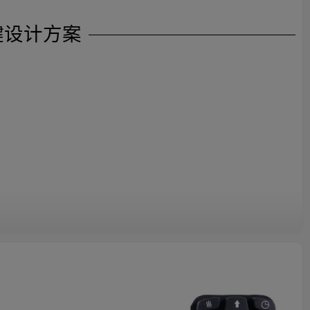
按键设计方案
硅胶导电键盘模压成型
小导电元件，被策略性地放置在硅橡胶键盘模具腔内，通常